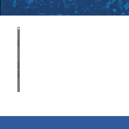
Page
1
/
2
Zoom
100%