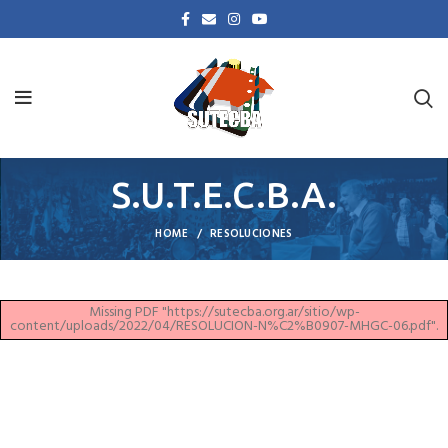
S.U.T.E.C.B.A.
HOME
RESOLUCIONES
Missing PDF "https://sutecba.org.ar/sitio/wp-
content/uploads/2022/04/RESOLUCION-N%C2%B0907-MHGC-06.pdf".